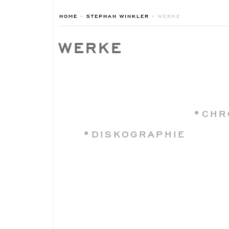
HOME
»
STEPHAN WINKLER
»
WERKE
WERKE
•CHR
•DISKOGRAPHIE