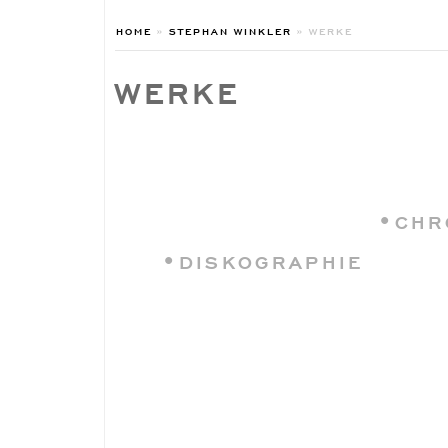
HOME
»
STEPHAN WINKLER
»
WERKE
WERKE
•CHR
•DISKOGRAPHIE