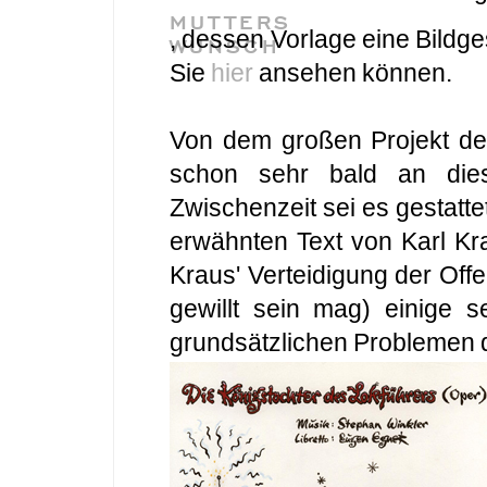
MUTTERS
, dessen Vorlage eine Bildg
WUNSCH
Sie
hier
ansehen können.
Von dem großen Projekt d
schon sehr bald an dies
Zwischenzeit sei es gestatt
erwähnten Text von Karl Kr
Kraus' Verteidigung der Off
gewillt sein mag) einige 
grundsätzlichen Problemen d