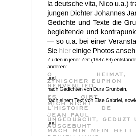
la deutsche vita, Nico u.a.) 
jungen Dichter Johannes Jan
Gedichte und Texte die Grupp
begleitende und kontrapunk
— so u.a. bei einer Veransta
Sie
hier
einige Photos anseh
Zu den in jener Zeit (1987-89) entstan
anderen:
O HEIMAT,
und
ZYNISCHER EUPHON
NERVENLIED
nach Gedichten von Durs Grünbein,
ES GIBT
nach einem Text von Else Gabriel, sow
MICH NICHT
L'HISTOIRE DE
,
JEAN PAUL
UNGEDUSCHT, GEDUZT 
und
AUSGEBUHT
MACH MIR MEIN BETT
.