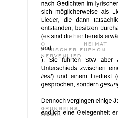
nach Gedichten im lyrische
sich möglicherweise als L
Lieder, die dann tatsäch
entstanden, besitzen durch
(es sind die
hier
bereits erwä
O HEIMAT,
und
ZYNISCHER EUPHON
NERVENLIED
). Sie führten StW aber
Unterschieds zwischen ei
liest
) und einem Liedtext
gesprochen, sondern
gesun
Dennoch vergingen einige Ja
GRÜNBEINS
endlich eine Gelegenheit 
MUSIK