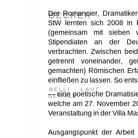
BECKER
Der Romancier, Dramatiker
StW lernten sich 2008 in
(gemeinsam mit sieben w
Stipendiaten an der De
verbrachten. Zwischen beid
getrennt voneinander, g
gemachten) Römischen Erfa
einfließen zu lassen. So ent
BELLI LAUT
— eine poetische Dramatisie
GEMALT
welche am 27. November 
Veranstaltung in der Villa M
Ausgangspunkt der Arbeit