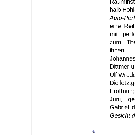
Rauminsta
halb Höh
Auto-Perf
eine Rei
mit perf
zum Th
ihnen 
Johann
Dittmer u
Ulf Wred
Die letzt
Eröffnu
Juni, g
Gabriel 
Gesicht d