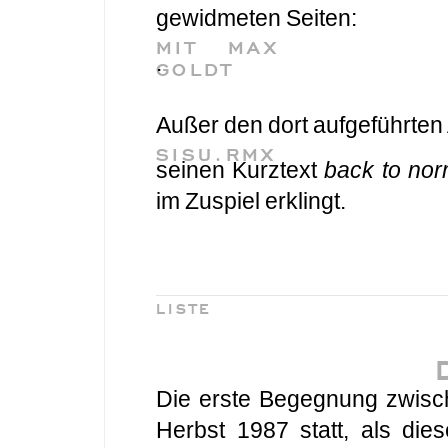
gewidmeten Seiten:
MIT MAX
.
GOLDT
Außer den dort aufgeführten
SISU.RMX
seinen Kurztext
back to nor
im Zuspiel erklingt.
LISTE
Die erste Begegnung zwisc
Herbst 1987 statt, als di