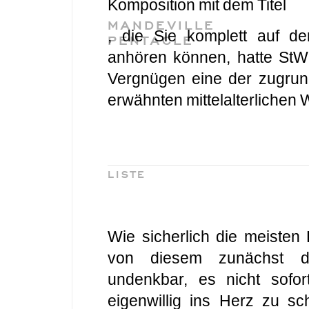
Komposition mit dem Titel
MANDEVILLE
, die Sie komplett auf d
PENTACLE
anhören können, hatte StW
Vergnügen eine der zugru
erwähnten mittelalterlichen 
LISTE
Wie sicherlich die meisten
von diesem zunächst d
undenkbar, es nicht sofor
eigenwillig ins Herz zu sc