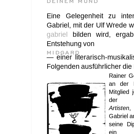
DEINEM MUND
Eine Gelegenheit zu inte
Gabriel, mit der Ulf Wrede 
gabriel
bilden wird, erga
Entstehung von
MIDGARD
— einer literarisch-musika
Folgenden ausführlicher die 
Rainer G
an der 
Mitglied 
de
Artisten
,
Gabriel a
seine Di
ein 