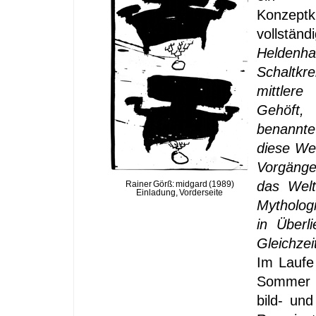
Konzeptk
vollständ
Helde
Schaltkr
mittlere
Gehöft
benannt
diese Wel
Vorgäng
das Welt
Rainer Görß: midgard (1989)
Einladung, Vorderseite
Mytholog
in Überl
Gleichzei
Im Laufe
Sommer 
bild- un