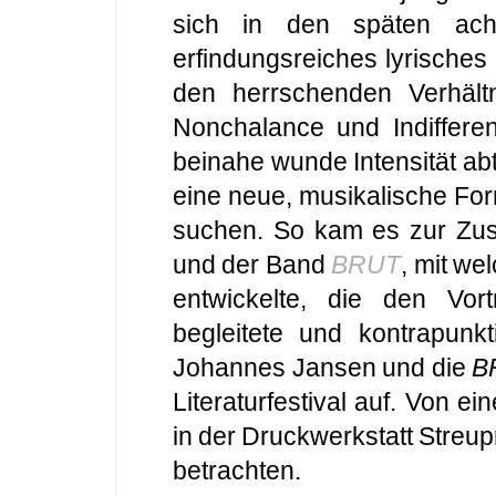
sich in den späten acht
erfindungsreiches lyrisches 
den herrschenden Verhältni
Nonchalance und Indiffere
beinahe wunde Intensität abtr
eine neue, musikalische For
suchen. So kam es zur Zu
und der Band
BRUT
, mit w
entwickelte, die den Vo
begleitete und kontrapunkti
Johannes Jansen und die
B
Literaturfestival auf. Von ei
in der Druckwerkstatt Streu
betrachten.