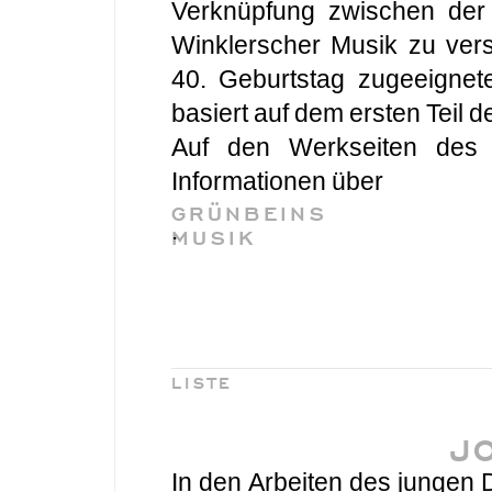
Verknüpfung zwischen der
Winklerscher Musik zu ver
40. Geburtstag zugeeignete
basiert auf dem ersten Teil 
Auf den Werkseiten des St
Informationen über
GRÜNBEINS
.
MUSIK
LISTE
J
In den Arbeiten des jungen 