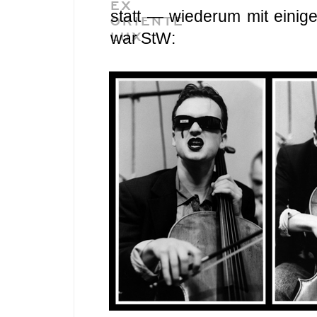
EX
statt — wiederum mit einig
ORIENTE
LUX
war StW: