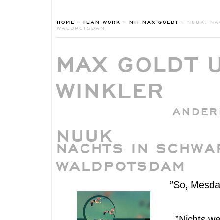
HOME
»
TEAM WORK
»
MIT MAX GOLDT
»
NUUK: NA
WALDPOTSDAM
MAX GOLDT 
WINKLER
ANDER
NUUK
NACHTS IN SCHWA
WALDPOTSDAM
”So, Mesda
”Nichts we