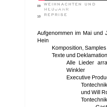
WEIHNACHTEN UND
09
Weihnachten und Neujahr
NEUJAHR
REPRISE
10
Reprise
Aufgenommen im Mai und J
Hein
Komposition, Samples
Texte und Deklamation
Alle Lieder arr
Winkler
Executive Produ
Tontechni
und Will R
Tontechni