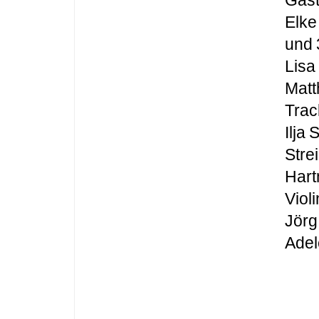
Gast
Elke
und 
Lisa
Mat
Trac
Ilja
Stre
Har
Viol
Jörg
Adel