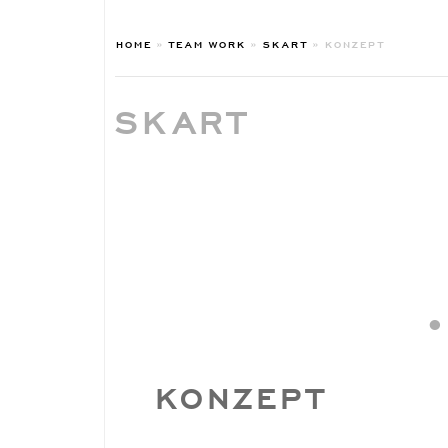
HOME
»
TEAM WORK
»
SKART
»
KONZEPT
SKART
•
KONZEPT