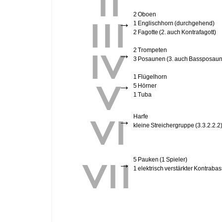
III
2 Oboen
→
1 Englischhorn (durchgehend)
2 Fagotte (2. auch Kontrafagott)
IV
2 Trompeten
→
3 Posaunen (3. auch Bassposau
V
1 Flügelhorn
→
5 Hörner
1 Tuba
VI
Harfe
→
kleine Streichergruppe (3.3.2.2.2
VII
5 Pauken (1 Spieler)
→
1 elektrisch verstärkter Kontrabas