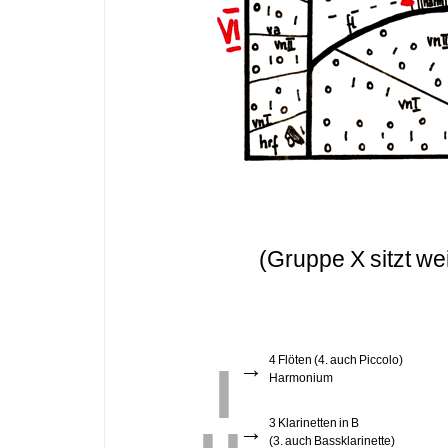
(Gruppe X sitzt wei
I
4 Flöten (4. auch Piccolo)
→
Harmonium
II
3 Klarinetten in B
→
(3. auch Bassklarinette)