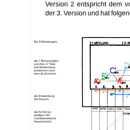
Version 2 entspricht dem vo
der 3. Version und hat folge
Die 3 Abteilungen,
die 7 Binnenzyklen
und ihre 17 Teile
(mit Skalentrans-
positionen nach
dem @-Zeichen),
die Entwicklung
der Dauern,
die für den je-
weiligen Teil
charakteristische
Hauptschicht,