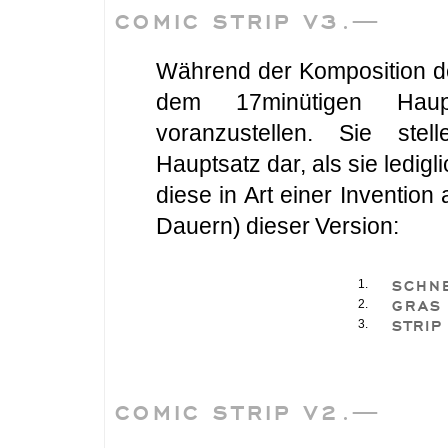
COMIC STRIP V3.—
Während der Komposition de
dem 17minütigen Haup
voranzustellen. Sie ste
Hauptsatz dar, als sie ledigl
diese in Art einer Invention 
Dauern) dieser Version:
SCHN
1.
GRAS
2.
STRIP
3.
COMIC STRIP V2.—