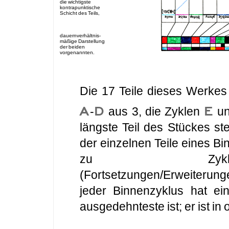
die wichtigste
kontrapunktische
Schicht des Teils,
dauernverhältnis-
mäßige Darstellung
der beiden
vorgenannten.
Die 17 Teile dieses Werkes
A
D
E
-
aus 3, die Zyklen
u
längste Teil des Stückes ste
der einzelnen Teile eines Bi
zu Zyklus
(Fortsetzungen/Erweiterung
jeder Binnenzyklus hat ein
ausgedehnteste ist; er ist in