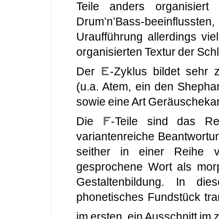
Teile anders organisier
Drum’n’Bass-beeinflusst
Uraufführung allerdings vie
organisierten Textur der Sch
E
Der
-Zyklus bildet sehr 
(u.a. Atem, ein den Shepha
sowie eine Art Geräuscheka
F
Die
-Teile sind das Re
variantenreiche Beantwortun
seither in einer Reihe 
gesprochene Wort als morp
Gestaltenbildung. In d
phonetisches Fundstück tran
im ersten, ein Ausschnitt im