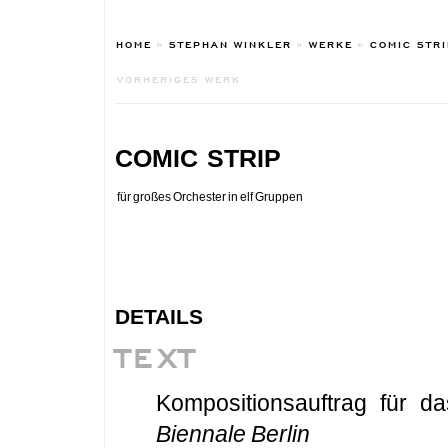
HOME
»
STEPHAN WINKLER
»
WERKE
»
COMIC STR
VORHERIGES WERK
comic strip
für großes Orchester in elf Gruppen
details
TEXT
Kompositionsauftrag für d
Biennale Berlin