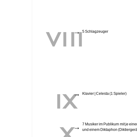
VIII
→
5 Schlagzeuger
IX
→
Klavier | Celesta (1 Spieler)
X
7 Musiker im Publikum mit je ei
→
und einem Diktaphon (Diktiergerä