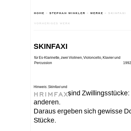
HOME
»
STEPHAN WINKLER
»
WERKE
»
SKINFAXI
VORHERIGES WERK
skinfaxi
für Es-Klarinette, zwei Violinen, Violoncello, Klavier und
Percussion
1992
Hinweis:
Skinfaxi
und
sind Zwillingsstücke:
HRIMFAXI
anderen.
Daraus ergeben sich gewisse Do
Stücke.