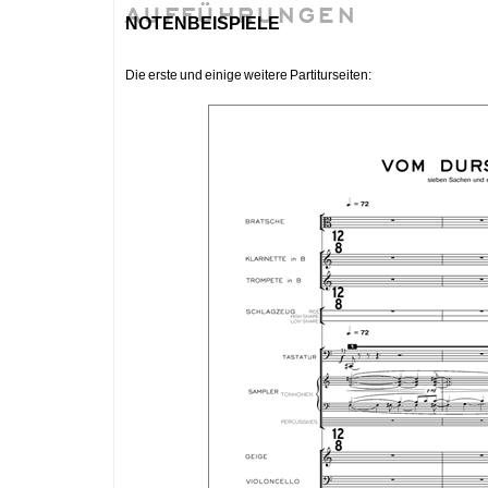
AUFFÜHRUNGEN
notenbeispiele
Die erste und einige weitere Partiturseiten: