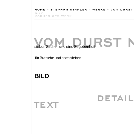
HOME
»
STEPHAN WINKLER
»
WERKE
»
VOM DURST
BILD
VORHERIGES WERK
VOM DURST 
sieben Sachen und eine Gegebenheit
für Bratsche und noch sieben
bild
DETAI
TEXT