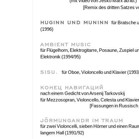
(mit Video von Jesko Marx
ad lib.
)
[Remix des dritten Satzes 
HUGINN UND MUNINN
für Bratsche 
(1996)
AMBIENT MUSIC
für Flügelhorn, Elektrogitarre, Posaune, Zuspiel u
Elektronik (1994/95)
SISU.
für Oboe, Violoncello und Klavier (1993
КОНЕЦ НАВИГАЦИЙ
nach einem Gedicht von Arsenij Tarkovskij
für Mezzosopran, Violoncello, Celesta und Klavie
[Fassungen in Russisch
JÖRMUNGANDR IM TRAUM
für zwei Violoncelli, sieben Hörner und einen Rau
langem Hall (1991/92)