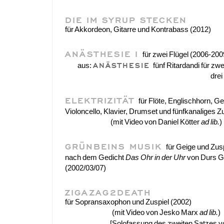
DIE IM SYRUP STECKEN
für Akkordeon, Gitarre und Kontrabass (2012)
ANÄSTHESIE I
für zwei Flügel (2006-200
ANÄSTHESIE
aus:
fünf Ritardandi für zwe
drei
ELEKTRIZITÄT
für Flöte, Englischhorn, Ge
Violoncello, Klavier, Drumset und fünfkanaliges Z
(mit Video von Daniel Kötter
ad lib.
)
GRÜNBEINS MUSIK
für Geige und Zus
nach dem Gedicht
Das Ohr in der Uhr
von Durs G
(2002/03/07)
ZIGAZAG2DEATH
für Sopransaxophon und Zuspiel (2002)
(mit Video von Jesko Marx
ad lib.
)
[Solofassung des zweiten Satzes 