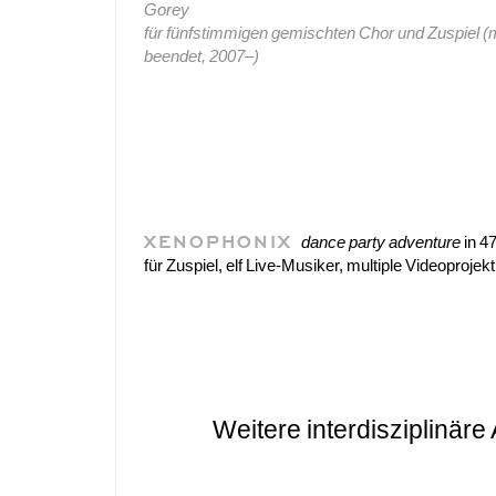
Gorey
für fünfstimmigen gemischten Chor und Zuspiel (mi
beendet, 2007–)
XENOPHONIX
dance party adventure
in 4
für Zuspiel, elf Live-Musiker, multiple Videoprojek
Weitere interdisziplinäre