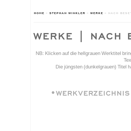
HOME
»
STEPHAN WINKLER
»
WERKE
»
NACH BESE
WERKE | NACH 
NB: Klicken auf die hellgrauen Werktitel br
Tex
Die jüngsten (dunkelgrauen) Titel 
•WERKVERZEICHNIS